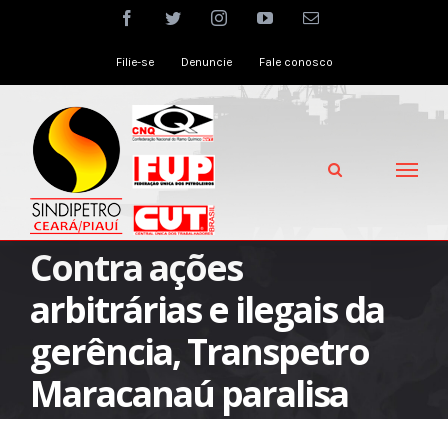
Skip
facebook
twitter
instagram
youtube
Email
to
Filie-se
Denuncie
Fale conosco
content
Contra ações
arbitrárias e ilegais da
gerência, Transpetro
Maracanaú paralisa