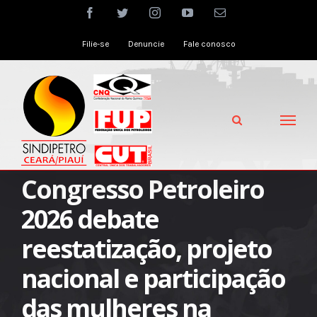
Skip
facebook
twitter
instagram
youtube
Email
to
Filie-se
Denuncie
Fale conosco
content
Congresso Petroleiro
2026 debate
reestatização, projeto
nacional e participação
das mulheres na