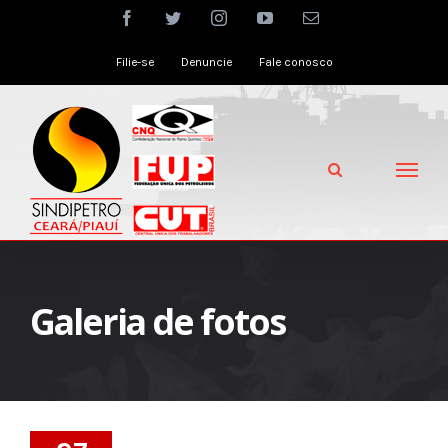
Skip
facebook
twitter
instagram
youtube
Email
to
Filie-se
Denuncie
Fale conosco
content
Galeria de fotos