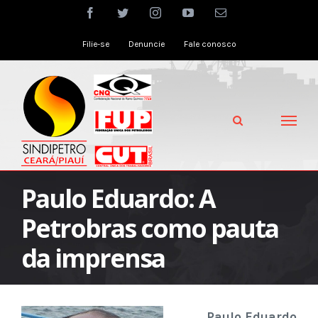
Skip
facebook
twitter
instagram
youtube
Email
to
Filie-se
Denuncie
Fale conosco
content
Paulo Eduardo: A
Petrobras como pauta
da imprensa
Paulo Eduardo