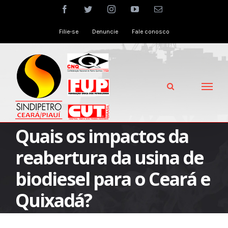
Skip
facebook
twitter
instagram
youtube
Email
to
Filie-se
Denuncie
Fale conosco
content
Quais os impactos da
reabertura da usina de
biodiesel para o Ceará e
Quixadá?