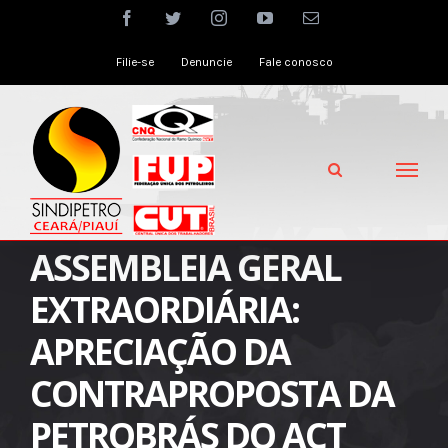
Skip
facebook
twitter
instagram
youtube
Email
to
Filie-se
Denuncie
Fale conosco
content
ASSEMBLEIA GERAL
EXTRAORDIÁRIA:
APRECIAÇÃO DA
CONTRAPROPOSTA DA
PETROBRÁS DO ACT