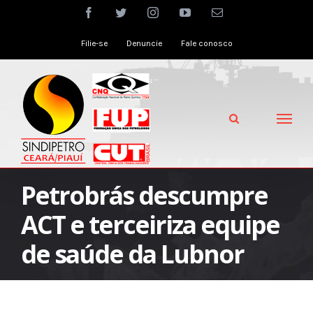
Skip
facebook
twitter
instagram
youtube
Email
to
Filie-se
Denuncie
Fale conosco
content
Petrobrás descumpre
ACT e terceiriza equipe
de saúde da Lubnor