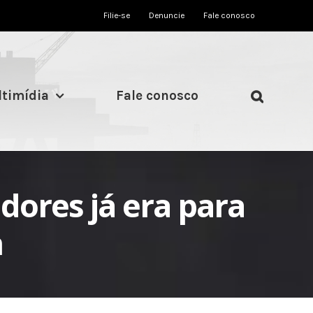
Filie-se
Denuncie
Fale conosco
timídia
Fale conosco
dores já era para
n