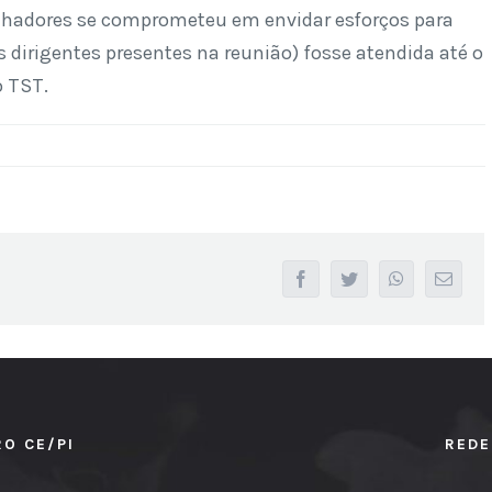
alhadores se comprometeu em envidar esforços para
 dirigentes presentes na reunião) fosse atendida até o
o TST.
facebook
twitter
whatsapp
Email
RO CE/PI
REDE