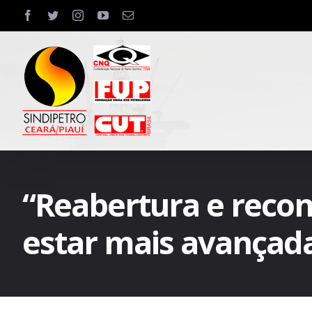
Skip
facebook
twitter
instagram
youtube
Email
to
content
“Reabertura e recon
estar mais avançada