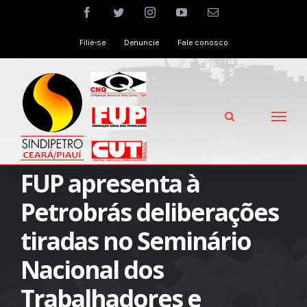
Skip
facebook
twitter
instagram
youtube
Email
to
Filie-se
Denuncie
Fale conosco
content
FUP apresenta à
Petrobrás deliberações
tiradas no Seminário
Nacional dos
Trabalhadores e