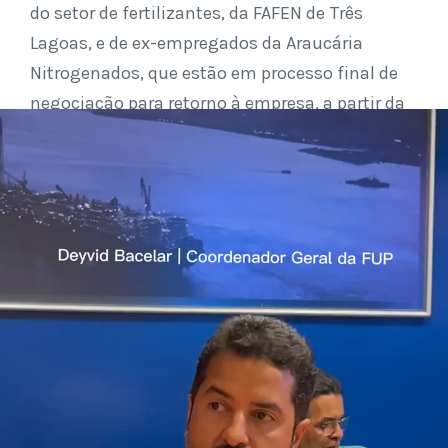
do setor de fertilizantes, da FAFEN de Três
Lagoas, e de ex-empregados da Araucária
Nitrogenados, que estão em processo final de
negociação para retorno à empresa, a partir da
reabertura da Fafen Paraná.
Em sua fala de abertura, Deyvid
Bacelar, coordenador geral da FUP destacou a
importância do documento apresentado hoje,
contextualizando a história de luta
intensificada nos últimos anos, além de tudo o
que a categoria e seus representantes
ajudaram a construir para que o programa do
atual governo federal conseguisse sanar os
problemas causados pela destruição do