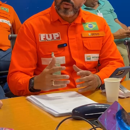
governo passado. “A FUP participou da
transição do governo de forma especial no
capítulo da energia, traçou diagnóstico do que
precisava ser feito e agora, depois de um ano e
quatro meses, o balanço feito traz a
compreensão de que é preciso avançar no
cumprimento mais ágil desse programa de
governo.” afirmou.
Tocador de vídeo
00:00
00:58
Loading…