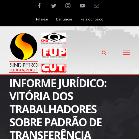
Skip
facebook
twitter
instagram
youtube
Email
to
Filie-se
Denuncie
Fale conosco
content
INFORME JURÍDICO:
VITÓRIA DOS
TRABALHADORES
SOBRE PADRÃO DE
TRANSFERÊNCIA