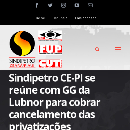
Skip
facebook
twitter
instagram
youtube
Email
to
Filie-se
Denuncie
Fale conosco
content
Sindipetro CE-PI se
reúne com GG da
Lubnor para cobrar
cancelamento das
privatizações