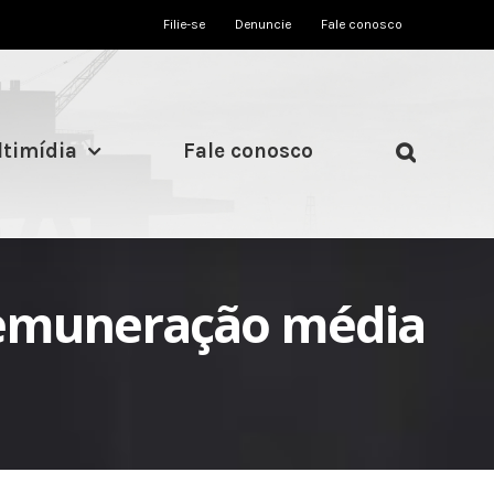
Filie-se
Denuncie
Fale conosco
timídia
Fale conosco
 remuneração média