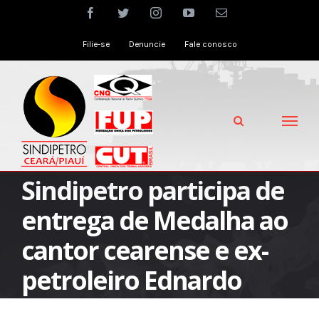
Skip
facebook
twitter
instagram
youtube
Email
to
Filie-se
Denuncie
Fale conosco
content
Sindipetro participa de
entrega de Medalha ao
cantor cearense e ex-
petroleiro Ednardo