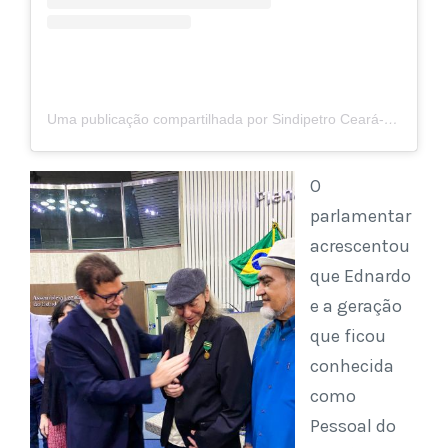
Uma publicação compartilhada por Sindipetro Ceará-Piauí (@sindipetro)
O
parlamentar
acrescentou
que Ednardo
e a geração
que ficou
conhecida
como
Pessoal do