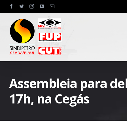
Skip
facebook
twitter
instagram
youtube
Email
to
content
Assembleia para deli
17h, na Cegás