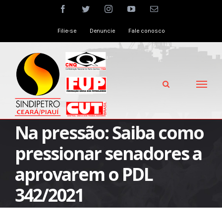
Skip
facebook
twitter
instagram
youtube
Email
to
Filie-se
Denuncie
Fale conosco
content
Na pressão: Saiba como
pressionar senadores a
aprovarem o PDL
342/2021