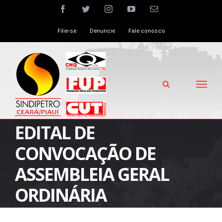
Skip
facebook
twitter
instagram
youtube
Email
to
Filie-se
Denuncie
Fale conosco
content
EDITAL DE
CONVOCAÇÃO DE
ASSEMBLEIA GERAL
ORDINÁRIA