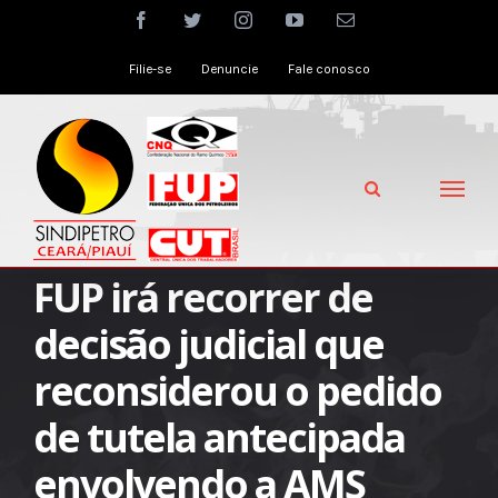
Skip
facebook
twitter
instagram
youtube
Email
to
Filie-se
Denuncie
Fale conosco
content
FUP irá recorrer de
decisão judicial que
reconsiderou o pedido
de tutela antecipada
envolvendo a AMS