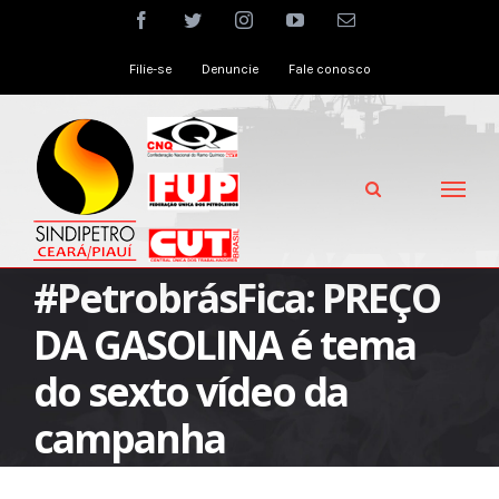
Skip
facebook
twitter
instagram
youtube
Email
to
Filie-se
Denuncie
Fale conosco
content
#PetrobrásFica: PREÇO
DA GASOLINA é tema
do sexto vídeo da
campanha