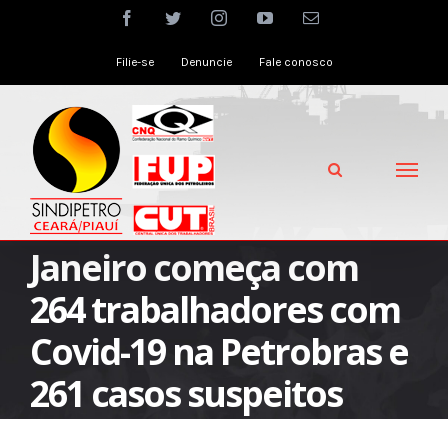
Skip
facebook
twitter
instagram
youtube
Email
to
Filie-se
Denuncie
Fale conosco
content
Janeiro começa com
264 trabalhadores com
Covid-19 na Petrobras e
261 casos suspeitos