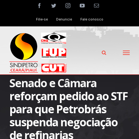
Skip
facebook
twitter
instagram
youtube
Email
to
Filie-se
Denuncie
Fale conosco
content
Senado e Câmara
reforçam pedido ao STF
para que Petrobrás
suspenda negociação
de refinarias