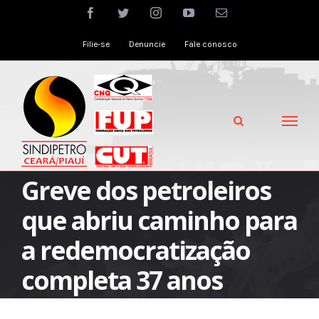
Skip
facebook
twitter
instagram
youtube
Email
to
Filie-se
Denuncie
Fale conosco
content
Greve dos petroleiros
que abriu caminho para
a redemocratização
completa 37 anos