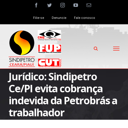
Skip
facebook
twitter
instagram
youtube
Email
to
Filie-se
Denuncie
Fale conosco
content
Jurídico: Sindipetro
Ce/PI evita cobrança
indevida da Petrobrás a
trabalhador