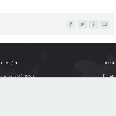
facebook
twitter
whatsapp
Email
RO CE/PI
REDE
ancisco Sá, 1823
5) 3238-6355
rensa@sindipetroce-