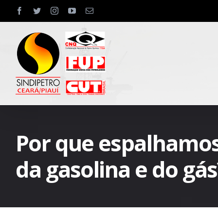
Skip
facebook
twitter
instagram
youtube
Email
to
content
Por que espalhamos 
da gasolina e do gás