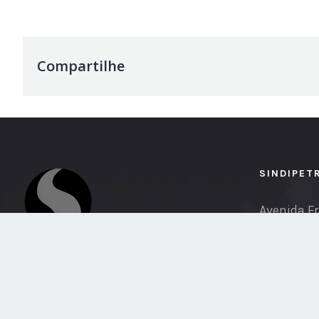
Compartilhe
SINDIPET
Avenida Fr
Phone: (8
Email:
imp
pi.org.br