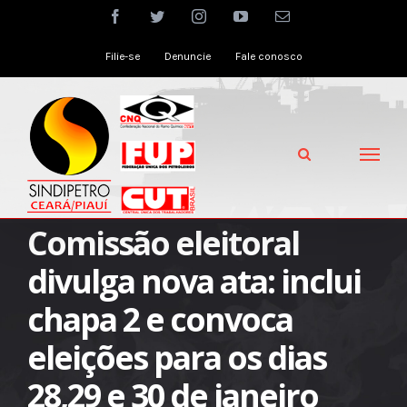
Skip
facebook
twitter
instagram
youtube
Email
to
Filie-se
Denuncie
Fale conosco
content
Comissão eleitoral
divulga nova ata: inclui
chapa 2 e convoca
eleições para os dias
28,29 e 30 de janeiro