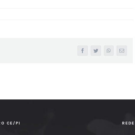
facebook
twitter
whatsapp
Email
RO CE/PI
REDE