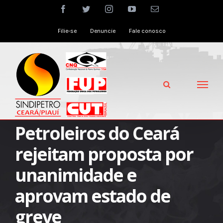
Skip
facebook
twitter
instagram
youtube
Email
to
Filie-se
Denuncie
Fale conosco
content
Petroleiros do Ceará
rejeitam proposta por
unanimidade e
aprovam estado de
greve