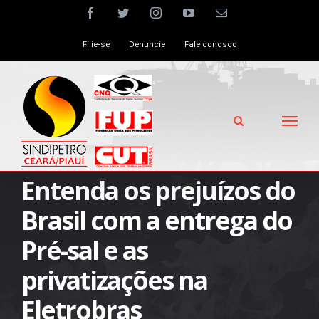
Skip
facebook
twitter
instagram
youtube
Email
to
Filie-se
Denuncie
Fale conosco
content
Entenda os prejuízos do
Brasil com a entrega do
Pré-sal e as
privatizações na
Eletrobras