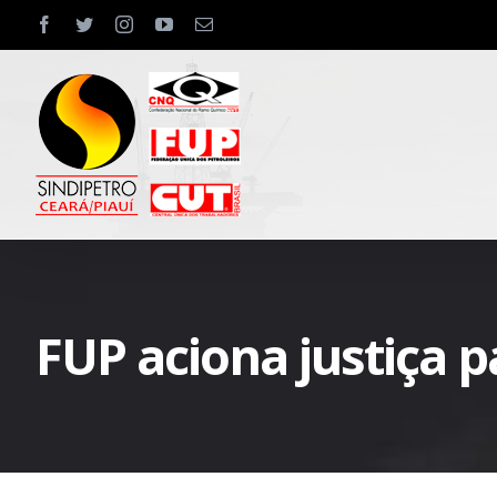
Skip
facebook
twitter
instagram
youtube
Email
to
content
FUP aciona justiça p