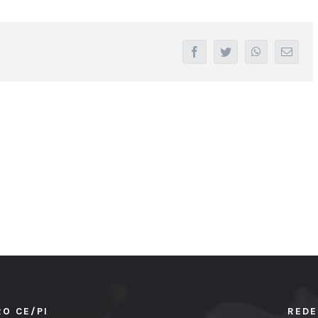
facebook
twitter
whatsapp
Email
RO CE/PI
REDE