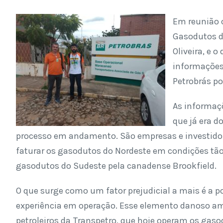
Em reunião 
Gasodutos do
Oliveira, e 
informações
Petrobrás po
As informaç
que já era 
processo em andamento. São empresas e investidore
faturar os gasodutos do Nordeste em condições tã
gasodutos do Sudeste pela canadense Brookfield.
O que surge como um fator prejudicial a mais é a 
experiência em operação. Esse elemento danoso am
petroleiros da Transpetro, que hoje operam os gaso