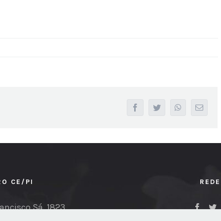
facebook
twitter
whatsapp
Email
RO CE/PI
REDE
ancisco Sá, 1823