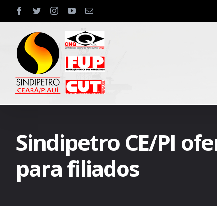
Skip
facebook
twitter
instagram
youtube
Email
to
content
Sindipetro CE/PI ofe
para filiados