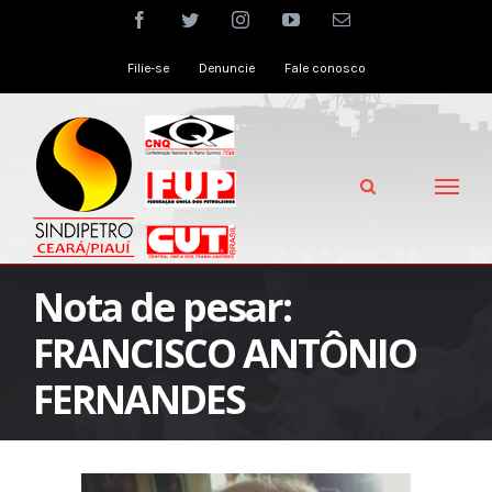
Skip
facebook
twitter
instagram
youtube
Email
to
Filie-se
Denuncie
Fale conosco
content
Nota de pesar:
FRANCISCO ANTÔNIO
FERNANDES