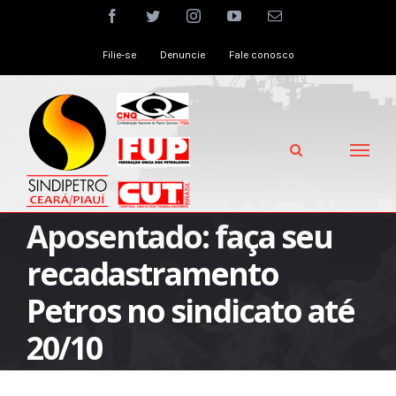
Skip
facebook
twitter
instagram
youtube
Email
to
Filie-se
Denuncie
Fale conosco
content
Aposentado: faça seu
recadastramento
Petros no sindicato até
20/10