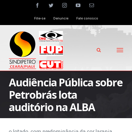
Skip
facebook
twitter
instagram
youtube
Email
to
Filie-se
Denuncie
Fale conosco
content
Audiência Pública sobre
Petrobrás lota
auditório na ALBA
o lotado, com predominância da cor laranja.