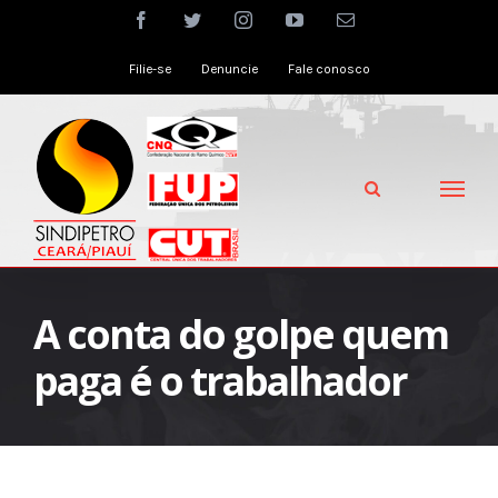
Skip
facebook
twitter
instagram
youtube
Email
to
Filie-se
Denuncie
Fale conosco
content
A conta do golpe quem
paga é o trabalhador