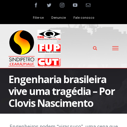
Skip
facebook
twitter
instagram
youtube
Email
to
Filie-se
Denuncie
Fale conosco
content
Engenharia brasileira
vive uma tragédia – Por
Clovis Nascimento
Engenheiros podem “virar suco”, uma cena que