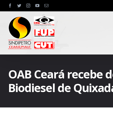
Skip
facebook
twitter
instagram
youtube
Email
to
content
OAB Ceará recebe d
Biodiesel de Quixad