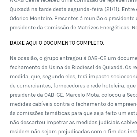
A OAB Ceará recebeu uma comissão de representante
Quixadá na tarde desta segunda-feira (21/11). Entre
Odorico Monteiro. Presentes à reunião o presidente
presidente da Comissão de Matrizes Energéticas, 
BAIXE AQUI O DOCUMENTO COMPLETO.
Na ocasião, o grupo entregou à OAB-CE um documen
fechamento da Usina de Biodiesel de Quixadá. Os r
medida, que, segundo eles, terá impacto socioecon
de comerciantes, fornecedores e rede hoteleira, qu
presidente da OAB-CE, Marcelo Mota, colocou a Sec
medidas cabíveis contra o fechamento do empreen
às comissões temáticas para que seja feito um estu
não descartou impetrar as medidas judiciais cabíve
residem não sejam prejudicadas com o fim das inst