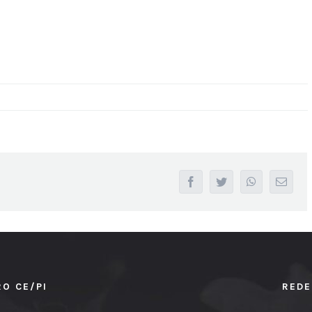
facebook
twitter
whatsapp
Email
RO CE/PI
REDE