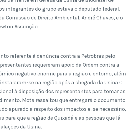
s da frente em defesa da Usina de Biodiesel de
 os integrantes do grupo estava o deputado federal,
 da Comissão de Direito Ambiental, André Chaves, e o
Newton Assunção.
to referente à denúncia contra a Petrobras pelo
epresentantes requereram apoio da Ordem contra a
ômico negativo enorme para a região e entorno, além
e instalaram-se na região após a chegada da Usina.O
cional à disposição dos representantes para tomar as
dimento. Mota ressaltou que entregará o documento
do apurado a respeito dos impactos e, se necessário,
is para que a região de Quixadá e as pessoas que lá
alações da Usina.