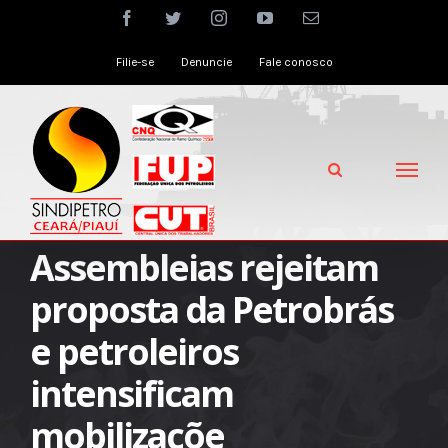
Skip
facebook
twitter
instagram
youtube
Email
to
Filie-se
Denuncie
Fale conosco
content
Assembleias rejeitam
proposta da Petrobrás
e petroleiros
intensificam
mobilizaçõe