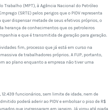
do Trabalho (MPT), à Agência Nacional do Petróleo
 Emprego (SRTE) pelos perigos que o PIDV representa
 quer dispensar metade de seus efetivos próprios, o
a da herança de conhecimentos que os petroleiros
mpanhia e que é transmitida de geração para geração.
tividades fim, processo que já está em curso na
 massiva de trabalhadores próprios. A FUP, portanto,
irem ao plano enquanto a empresa não tiver uma
 12.439 funcionários, sem limite de idade, nem de
mitido poderá aderir ao PIDV e embolsar o piso de R$
ursados que ingressaram em janeiro. Já virou até piada