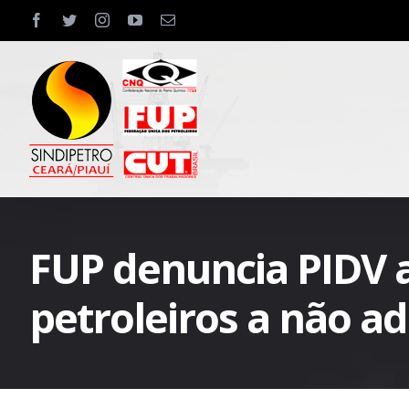
Skip
facebook
twitter
instagram
youtube
Email
to
content
FUP denuncia PIDV a
petroleiros a não a