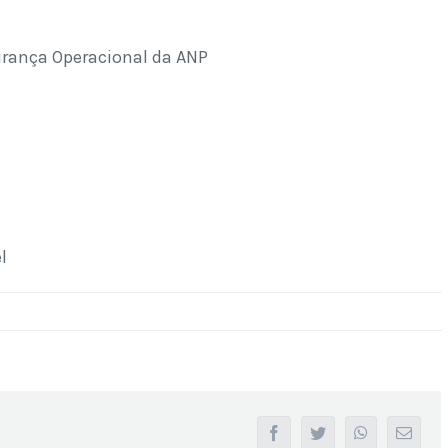
rança Operacional da ANP
l
facebook
twitter
whatsapp
Email