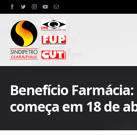
Skip
facebook
twitter
instagram
youtube
Email
to
content
Benefício Farmácia
começa em 18 de ab