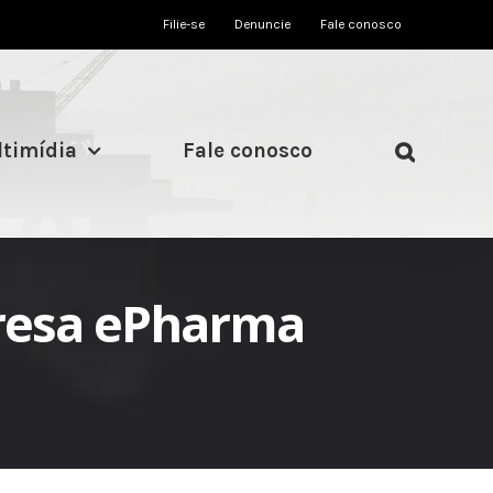
Filie-se
Denuncie
Fale conosco
timídia
Fale conosco
presa ePharma