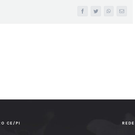
facebook
twitter
whatsapp
Email
RO CE/PI
REDE