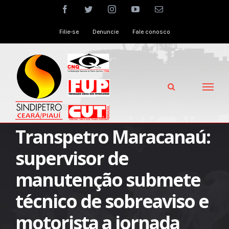
Skip
facebook
twitter
instagram
youtube
Email
to
Filie-se
Denuncie
Fale conosco
content
Transpetro Maracanaú:
supervisor de
manutenção submete
técnico de sobreaviso e
motorista a jornada