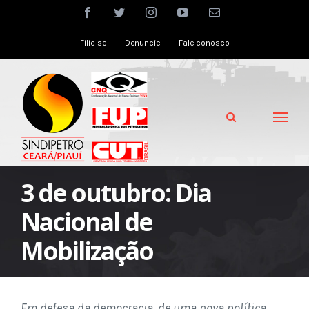
Skip
facebook
twitter
instagram
youtube
Email
to
Filie-se
Denuncie
Fale conosco
content
3 de outubro: Dia
Nacional de
Mobilização
Em defesa da democracia, de uma nova política