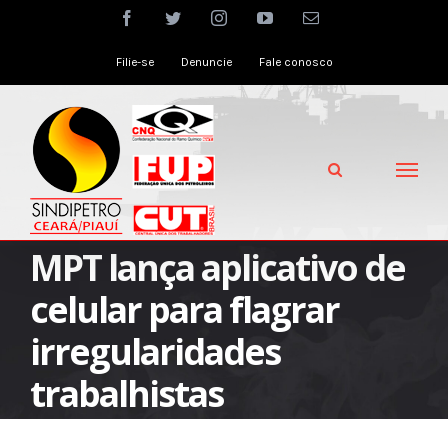
Skip
facebook
twitter
instagram
youtube
Email
to
Filie-se
Denuncie
Fale conosco
content
MPT lança aplicativo de
celular para flagrar
irregularidades
trabalhistas