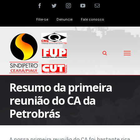
Skip
facebook
twitter
instagram
youtube
Email
to
Filie-se
Denuncie
Fale conosco
content
Resumo da primeira
reunião do CA da
Petrobrás
A nossa primeira reunião do CA foi bastante rica