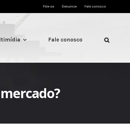
Filie-se
Denuncie
Fale conosco
timídia
Fale conosco
u mercado?