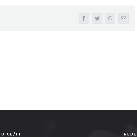
facebook
twitter
whatsapp
Email
RO CE/PI
REDE