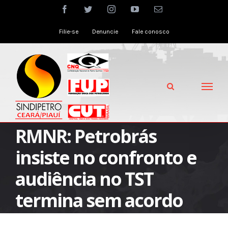
Skip
facebook
twitter
instagram
youtube
Email
to
Filie-se
Denuncie
Fale conosco
content
RMNR: Petrobrás
insiste no confronto e
audiência no TST
termina sem acordo