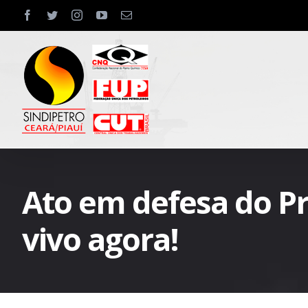
Skip
facebook
twitter
instagram
youtube
Email
to
content
Ato em defesa do Pré
vivo agora!