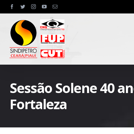
Skip
facebook
twitter
instagram
youtube
Email
to
content
Sessão Solene 40 an
Fortaleza