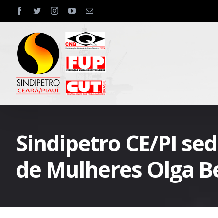
Skip
facebook
twitter
instagram
youtube
Email
to
content
Sindipetro CE/PI se
de Mulheres Olga Be