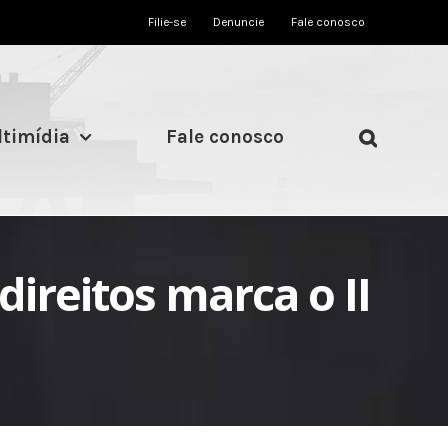
Filie-se
Denuncie
Fale conosco
timídia
Fale conosco
ireitos marca o II