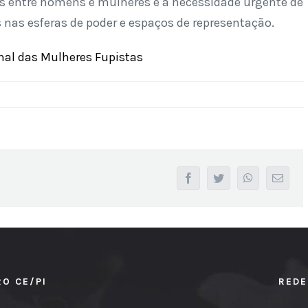
tos entre homens e mulheres e a necessidade urgente de
 nas esferas de poder e espaços de representação.
onal das Mulheres Fupistas
facebook
twitter
whatsapp
Email
RO CE/PI
REDE