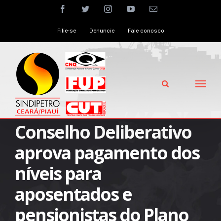
Skip
facebook
twitter
instagram
youtube
Email
to
Filie-se
Denuncie
Fale conosco
content
Conselho Deliberativo
aprova pagamento dos
níveis para
aposentados e
pensionistas do Plano